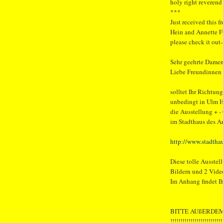
holy right reverend
***
Just received this 
Hein and Annette Fr
please check it out--
Sehr geehrte Dame
Liebe Freundinnen
solltet Ihr Richtun
unbedingt in Ulm 
die Ausstellung +
im Stadthaus des A
http://www.stadtha
Diese tolle Ausstel
Bildern und 2 Video
Im Anhang findet Ih
BITTE AUßERDE
!!!!!!!!!!!!!!!!!!!!!!!!!!