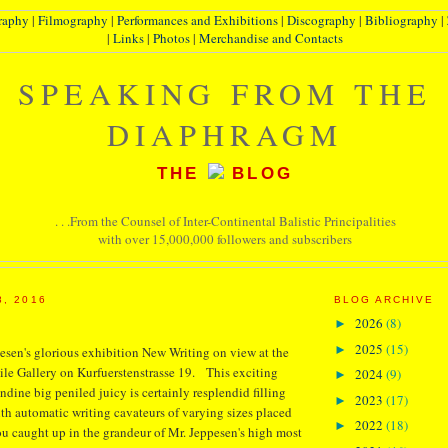
raphy
|
Filmography
|
Performances and Exhibitions
|
Discography
|
Bibliography
|
|
Links
|
Photos
|
Merchandise and Contacts
SPEAKING FROM THE
DIAPHRAGM
THE
BLOG
. . .From the Counsel of Inter-Continental Balistic Principalities
with over 15,000,000 followers and subscribers
8, 2016
BLOG ARCHIVE
2026
(8)
►
2025
(15)
►
esen's glorious exhibition New Writing on view at the
xile Gallery on Kurfuerstenstrasse 19. This exciting
2024
(9)
►
dine big peniled juicy is certainly resplendid filling
2023
(17)
►
ith automatic writing cavateurs of varying sizes placed
2022
(18)
►
you caught up in the grandeur of Mr. Jeppesen's high most