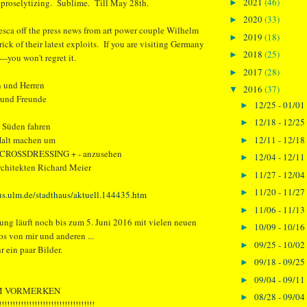
2021
(46)
 proselytizing. Sublime. Till May 28th.
►
2020
(33)
►
fresca off the press news from art power couple Wilhelm
2019
(18)
►
ick of their latest exploits. If you are visiting Germany
2018
(25)
►
--you won't regret it.
2017
(28)
►
n und Herren
2016
(37)
▼
 und Freunde
12/25 - 01/01
►
12/18 - 12/25
►
g Süden fahren
12/11 - 12/18
Halt machen um
►
 - CROSSDRESSING + - anzusehen
12/04 - 12/11
►
rchitekten Richard Meier
11/27 - 12/04
►
11/20 - 11/27
►
us.ulm.de/stadthaus/aktuell.144435.htm
11/06 - 11/13
►
lung läuft noch bis zum 5. Juni 2016 mit vielen neuen
10/09 - 10/16
►
s von mir und anderen ...
09/25 - 10/02
►
r ein paar Bilder.
09/18 - 09/25
►
09/04 - 09/11
►
M VORMERKEN
08/28 - 09/04
►
!!!!!!!!!!!!!!!!!!!!!!!!!!!!!!!!!!!