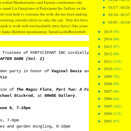
r walled Manhattanites and Eastern corriderreros the
01/17 - 01/24
►
 smart Lia Gangitano of Participant Inc Gallery on the
eds your help to continue the work she has been making
01/10 - 01/17
►
esenting outsider artists as only she can. Very few have
01/03 - 01/10
►
pah to work with unclassifiable artsy fartsy's like yours
2015
(50)
the James Baldwin mountaintop. SatanLuciferBeelzebub
►
2014
(88)
►
2013
(87)
►
 Trustees of PARTICIPANT INC cordially invite you to
2012
(98)
►
AFTER DARK (Vol. 2)
2011
(125)
►
2010
(101)
►
den party in honor of
Vaginal Davis
and
Susanne Sachsse
2009
(76)
►
tiv
2008
(98)
►
sion of
The Magic Flute, Part Two: A Film in Pieces
by
Mi
2007
(96)
►
chael Stickrod,
at
80WSE Gallery
.
2006
(64)
►
2005
(102)
►
une 8, 7-10pm
2004
(112)
►
s, 7-8pm
2003
(97)
►
es and garden mingling, 8-10pm