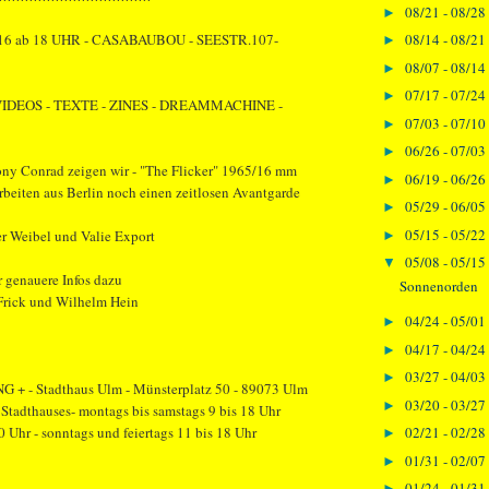
08/21 - 08/28
►
08/14 - 08/21
16 ab 18 UHR - CASABAUBOU - SEESTR.107-
►
08/07 - 08/14
►
07/17 - 07/24
►
 VIDEOS - TEXTE - ZINES - DREAMMACHINE -
07/03 - 07/10
►
06/26 - 07/03
►
ony Conrad zeigen wir - "The Flicker" 1965/16 mm
06/19 - 06/26
►
beiten aus Berlin noch einen zeitlosen Avantgarde
05/29 - 06/05
►
05/15 - 05/22
er Weibel und Valie Export
►
05/08 - 05/15
▼
hr genauere Infos dazu
Sonnenorden
 Frick und Wilhelm Hein
04/24 - 05/01
►
04/17 - 04/24
►
03/27 - 04/03
►
 + - Stadthaus Ulm - Münsterplatz 50 - 89073 Ulm
03/20 - 03/27
►
 Stadthauses- montags bis samstags 9 bis 18 Uhr
0 Uhr - sonntags und feiertags 11 bis 18 Uhr
02/21 - 02/28
►
01/31 - 02/07
►
01/24 - 01/31
►