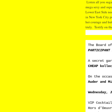
Listen all you suga
mega sexy and super
Lower East Side ne
in New York City pr
her courage and hutz
truly. Testify on 
The Board of
PARTICIPANT 
A secret gar
CHEAP kollec
On the occa
Auder and Mi
Wednesday, J
VIP Cocktail
Hors d’Oeuvr