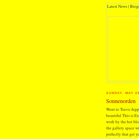
Latest News
|
Biog
SUNDAY, MAY 0
Sonnenorden
Went to Travis Jepp
beautiful This is E
work by the hot blon
the gallery space w
perfectly that get 